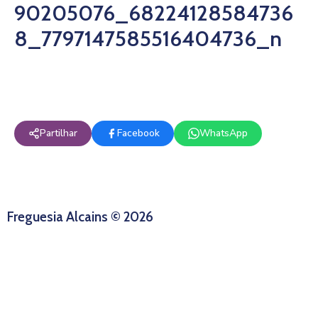
90205076_68224128584736
8_7797147585516404736_n
Partilhar
Facebook
WhatsApp
Freguesia Alcains © 2026