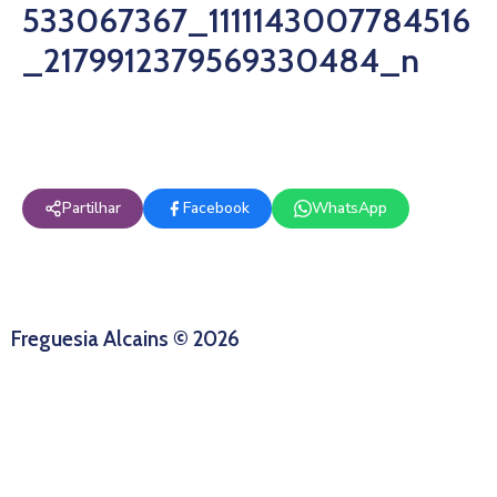
533067367_1111143007784516
_2179912379569330484_n
Partilhar
Facebook
WhatsApp
Freguesia Alcains © 2026