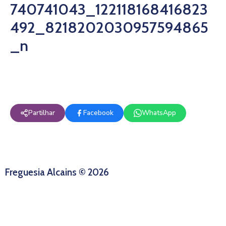
740741043_122118168416823
492_8218202030957594865
_n
Partilhar
Facebook
WhatsApp
Freguesia Alcains © 2026