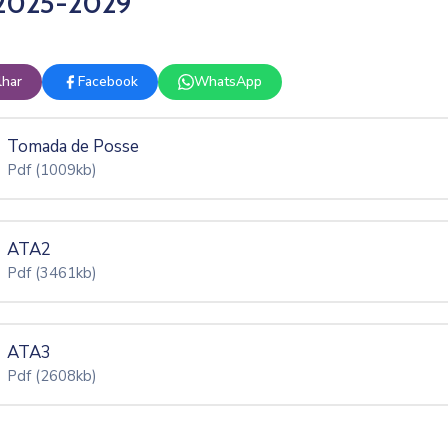
 2025-2029
lhar
Facebook
WhatsApp
Tomada de Posse
Pdf
(1009kb)
ATA2
Pdf
(3461kb)
ATA3
Pdf
(2608kb)